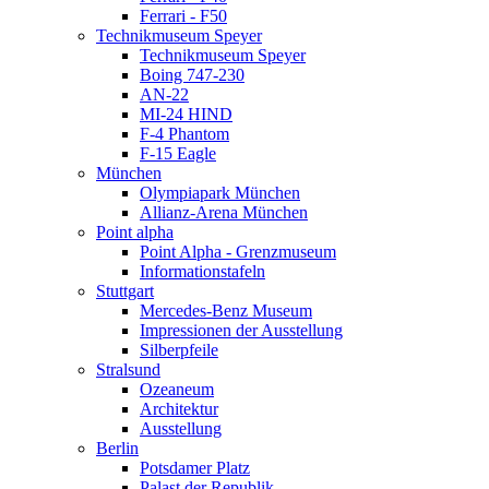
Ferrari - F50
Technikmuseum Speyer
Technikmuseum Speyer
Boing 747-230
AN-22
MI-24 HIND
F-4 Phantom
F-15 Eagle
München
Olympiapark München
Allianz-Arena München
Point alpha
Point Alpha - Grenzmuseum
Informationstafeln
Stuttgart
Mercedes-Benz Museum
Impressionen der Ausstellung
Silberpfeile
Stralsund
Ozeaneum
Architektur
Ausstellung
Berlin
Potsdamer Platz
Palast der Republik