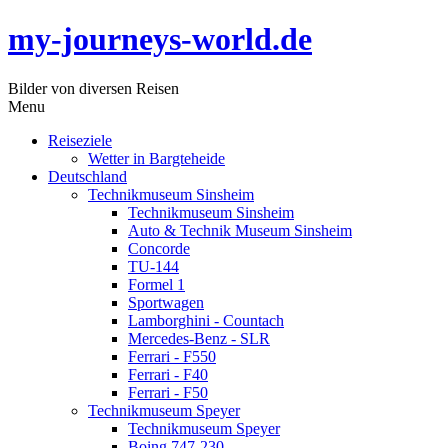
my-journeys-world.de
Bilder von diversen Reisen
Menu
Reiseziele
Wetter in Bargteheide
Deutschland
Technikmuseum Sinsheim
Technikmuseum Sinsheim
Auto & Technik Museum Sinsheim
Concorde
TU-144
Formel 1
Sportwagen
Lamborghini - Countach
Mercedes-Benz - SLR
Ferrari - F550
Ferrari - F40
Ferrari - F50
Technikmuseum Speyer
Technikmuseum Speyer
Boing 747-230