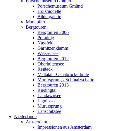
Porschemuseum Gmünd
Porschemuseum Gmünd
Holzmodelle
Bildergalerie
Mariapfarr
Bergtouren
Bergtouren 2006
Poludnig
Nassfeld
Garnitzenklamm
Weissensee
Bergtouren 2012
Oberhüttensee
Reißeck
Maltatal - Osnabrückerhütte
Murursprung - Schmalzscharte
Bergtouren 2013
Riedingtal
Landawirsee
Lignitzsee
Murursprung
Lanschitzsee
Niederlande
Amsterdam
Impressionen aus Amsterdam