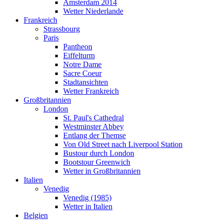
Amsterdam 2014
Wetter Niederlande
Frankreich
Strassbourg
Paris
Pantheon
Eiffelturm
Notre Dame
Sacre Coeur
Stadtansichten
Wetter Frankreich
Großbritannien
London
St. Paul's Cathedral
Westminster Abbey
Entlang der Themse
Von Old Street nach Liverpool Station
Bustour durch London
Bootstour Greenwich
Wetter in Großbritannien
Italien
Venedig
Venedig (1985)
Wetter in Italien
Belgien