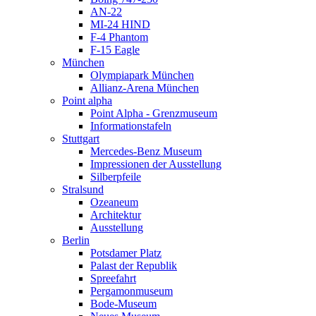
AN-22
MI-24 HIND
F-4 Phantom
F-15 Eagle
München
Olympiapark München
Allianz-Arena München
Point alpha
Point Alpha - Grenzmuseum
Informationstafeln
Stuttgart
Mercedes-Benz Museum
Impressionen der Ausstellung
Silberpfeile
Stralsund
Ozeaneum
Architektur
Ausstellung
Berlin
Potsdamer Platz
Palast der Republik
Spreefahrt
Pergamonmuseum
Bode-Museum