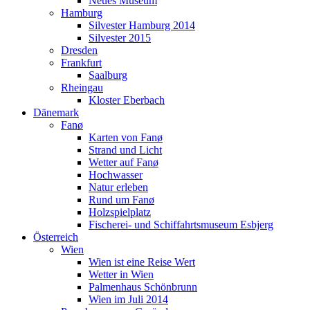
Neues Museum
Hamburg
Silvester Hamburg 2014
Silvester 2015
Dresden
Frankfurt
Saalburg
Rheingau
Kloster Eberbach
Dänemark
Fanø
Karten von Fanø
Strand und Licht
Wetter auf Fanø
Hochwasser
Natur erleben
Rund um Fanø
Holzspielplatz
Fischerei- und Schiffahrtsmuseum Esbjerg
Österreich
Wien
Wien ist eine Reise Wert
Wetter in Wien
Palmenhaus Schönbrunn
Wien im Juli 2014