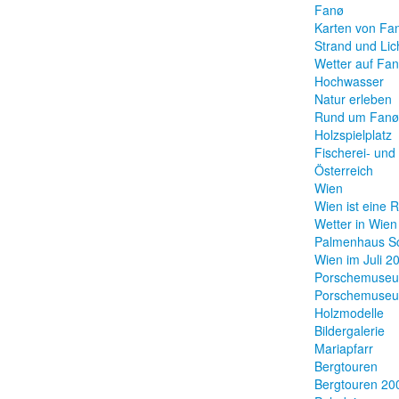
Fanø
Karten von Fa
Strand und Lic
Wetter auf Fa
Hochwasser
Natur erleben
Rund um Fanø
Holzspielplatz
Fischerei- und
Österreich
Wien
Wien ist eine 
Wetter in Wien
Palmenhaus S
Wien im Juli 2
Porschemuse
Porschemuse
Holzmodelle
Bildergalerie
Mariapfarr
Bergtouren
Bergtouren 20