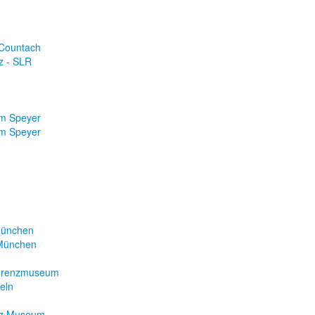
 Countach
z - SLR
m Speyer
m Speyer
München
 München
 Grenzmuseum
eln
nz Museum