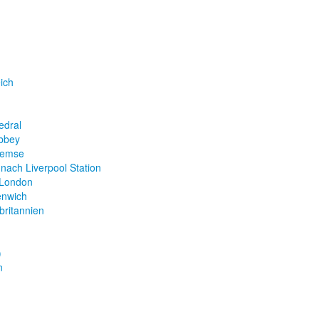
ich
n
edral
bbey
hemse
 nach Liverpool Station
 London
enwich
britannien
)
n