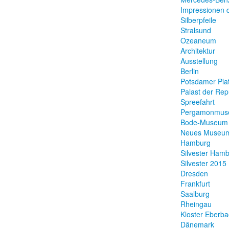
Impressionen d
Silberpfeile
Stralsund
Ozeaneum
Architektur
Ausstellung
Berlin
Potsdamer Pla
Palast der Rep
Spreefahrt
Pergamonmus
Bode-Museum
Neues Museu
Hamburg
Silvester Ham
Silvester 2015
Dresden
Frankfurt
Saalburg
Rheingau
Kloster Eberb
Dänemark