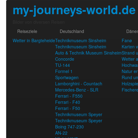
my-journeys-world.de
Bilder von diversen Reisen
Reiseziele
Deutschland
Däne
Wetter in Bargteheide
Technikmuseum Sinsheim
Fanø
Technikmuseum Sinsheim
Karten 
Auto & Technik Museum Sinsheim
Strand u
Concorde
Wetter 
TU-144
Hochwa
Formel 1
Natur e
Sportwagen
Rund u
Lamborghini - Countach
Holzspie
Mercedes-Benz - SLR
Fischer
Ferrari - F550
Ferrari - F40
Ferrari - F50
Technikmuseum Speyer
Technikmuseum Speyer
Boing 747-230
AN-22