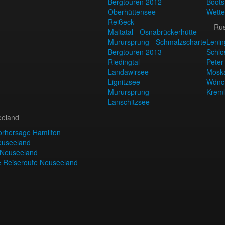
Bergtouren 2012
Boots
Oberhüttensee
Wette
Reißeck
Ru
Maltatal - Osnabrückerhütte
Murursprung - Schmalzscharte
Lenin
Bergtouren 2013
Schlo
Riedingtal
Peter
Landawirsee
Mosk
Lignitzsee
Wdnc
Murursprung
Kreml
Lanschitzsee
eland
orhersage Hamilton
euseeland
 Neuseeland
e Reiseroute Neuseeland