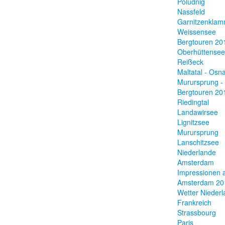
Poludnig
Nassfeld
Garnitzenkla
Weissensee
Bergtouren 20
Oberhüttensee
Reißeck
Maltatal - Osn
Murursprung -
Bergtouren 20
Riedingtal
Landawirsee
Lignitzsee
Murursprung
Lanschitzsee
Niederlande
Amsterdam
Impressionen 
Amsterdam 20
Wetter Nieder
Frankreich
Strassbourg
Paris