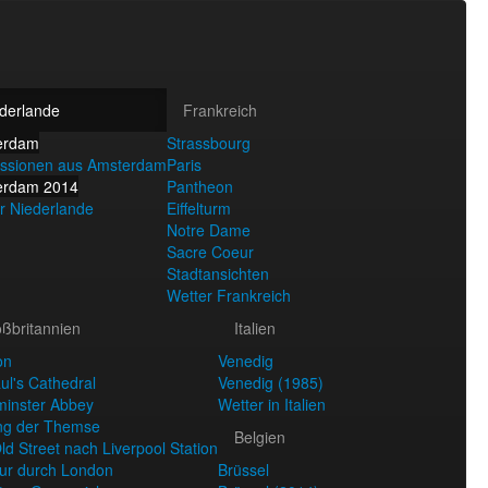
derlande
Frankreich
erdam
Strassbourg
ssionen aus Amsterdam
Paris
erdam 2014
Pantheon
r Niederlande
Eiffelturm
Notre Dame
Sacre Coeur
Stadtansichten
Wetter Frankreich
ßbritannien
Italien
on
Venedig
aul's Cathedral
Venedig (1985)
inster Abbey
Wetter in Italien
ng der Themse
Belgien
ld Street nach Liverpool Station
ur durch London
Brüssel