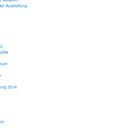
er Ausstellung
tz
ublik
eum
m
burg 2014
ach