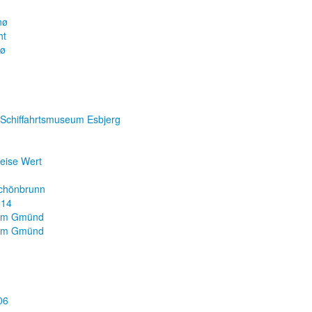
nø
ht
nø
 Schiffahrtsmuseum Esbjerg
Reise Wert
chönbrunn
014
um Gmünd
um Gmünd
06