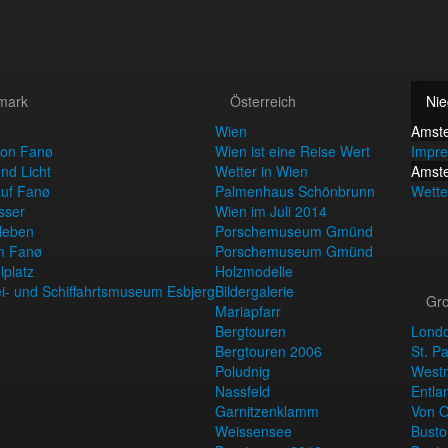
mark
Österreich
Nie
Wien
Amst
von Fanø
Wien ist eine Reise Wert
Impre
nd Licht
Wetter in Wien
Amst
auf Fanø
Palmenhaus Schönbrunn
Wette
sser
Wien im Juli 2014
rleben
Porschemuseum Gmünd
m Fanø
Porschemuseum Gmünd
lplatz
Holzmodelle
ei- und Schiffahrtsmuseum Esbjerg
Bildergalerie
Gro
Mariapfarr
Bergtouren
Lond
Bergtouren 2006
St. P
Poludnig
Westm
Nassfeld
Entla
Garnitzenklamm
Von O
Weissensee
Busto