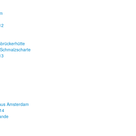
mm
12
abrückerhütte
 Schmalzscharte
13
aus Amsterdam
14
lande