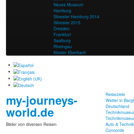
Neues Museum
Hamburg
Silvester Hamburg 2014
Silvester 2015
Dresden
Frankfurt
Saalburg
Rheingau
Kloster Eberbach
Reiseziele
my-journeys-
Wetter in Barg
Deutschland
world.de
Technikmuseu
Technikmuseu
Bilder von diversen Reisen
Auto & Techni
Concorde