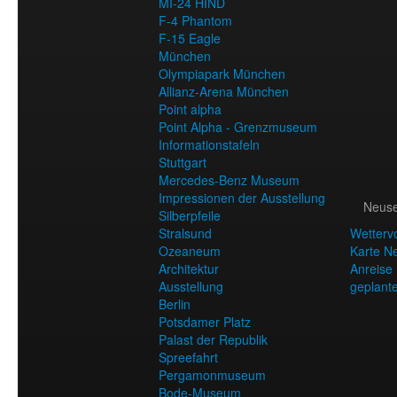
MI-24 HIND
F-4 Phantom
F-15 Eagle
München
Olympiapark München
Allianz-Arena München
Point alpha
Point Alpha - Grenzmuseum
Informationstafeln
Stuttgart
Mercedes-Benz Museum
Impressionen der Ausstellung
Neuse
Silberpfeile
Stralsund
Wetterv
Ozeaneum
Karte N
Architektur
Anreise
Ausstellung
geplant
Berlin
Potsdamer Platz
Palast der Republik
Spreefahrt
Pergamonmuseum
Bode-Museum