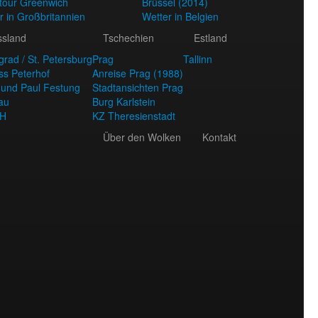
tour Greenwich
Brüssel (2014)
r in Großbritannien
Wetter in Belgien
ssland
Tschechien
Estland
grad / St. Petersburg
Prag
Tallinn
ss Peterhof
Anreise Prag (1988)
 und Paul Festung
Stadtansichten Prag
au
Burg Karlstein
H
KZ Theresienstadt
Über den Wolken
Kontakt