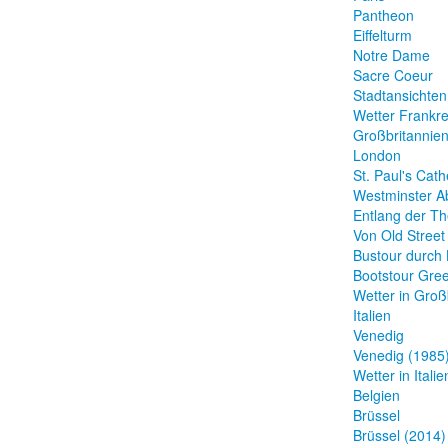
Pantheon
Eiffelturm
Notre Dame
Sacre Coeur
Stadtansichten
Wetter Frankre
Großbritannie
London
St. Paul's Cath
Westminster A
Entlang der T
Von Old Street
Bustour durch
Bootstour Gre
Wetter in Groß
Italien
Venedig
Venedig (1985
Wetter in Italie
Belgien
Brüssel
Brüssel (2014)