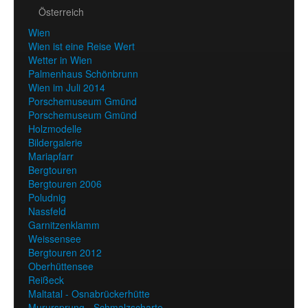
Österreich
Wien
Wien ist eine Reise Wert
Wetter in Wien
Palmenhaus Schönbrunn
Wien im Juli 2014
Porschemuseum Gmünd
Porschemuseum Gmünd
Holzmodelle
Bildergalerie
Mariapfarr
Bergtouren
Bergtouren 2006
Poludnig
Nassfeld
Garnitzenklamm
Weissensee
Bergtouren 2012
Oberhüttensee
Reißeck
Maltatal - Osnabrückerhütte
Murursprung - Schmalzscharte