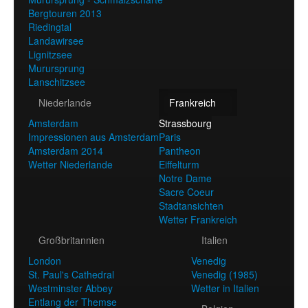
Bergtouren 2013
Riedingtal
Landawirsee
Lignitzsee
Murursprung
Lanschitzsee
Niederlande
Frankreich
Amsterdam
Strassbourg
Impressionen aus Amsterdam
Paris
Amsterdam 2014
Pantheon
Wetter Niederlande
Eiffelturm
Notre Dame
Sacre Coeur
Stadtansichten
Wetter Frankreich
Großbritannien
Italien
London
Venedig
St. Paul's Cathedral
Venedig (1985)
Westminster Abbey
Wetter in Italien
Entlang der Themse