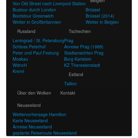
Belgien
Von Old Street nach Liverpool Station
Bustour durch London
Brüssel
Bootstour Greenwich
Brüssel (2014)
Wetter in Großbritannien
Wetter in Belgien
Russland
Tschechien
Leningrad / St. Petersburg
Prag
Schloss Peterhof
Anreise Prag (1988)
Peter und Paul Festung
Stadtansichten Prag
Moskau
Burg Karlstein
WdncH
KZ Theresienstadt
Kreml
Estland
Tallinn
Über den Wolken
Kontakt
Neuseeland
Wettervorhersage Hamilton
Karte Neuseeland
Anreise Neuseeland
geplante Reiseroute Neuseeland