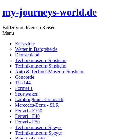
my-journeys-world.de
Bilder von diversen Reisen
Menu
Reiseziele
Wetter in Bargteheide
Deutschland
Technikmuseum Sinsheim
Technikmuseum Sinsheim
Auto & Technik Museum Sinsheim
Concorde
TU-144
Formel 1
Sportwagen
Lamborghini - Countach
Mercedes-Benz - SLR
Ferrari - F550
Ferrari - F40
Ferrari - F50
Technikmuseum Speyer
Technikmuseum Speyer
Boing 747-230