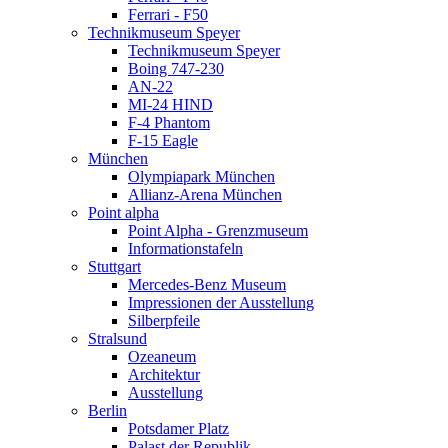
Ferrari - F50
Technikmuseum Speyer
Technikmuseum Speyer
Boing 747-230
AN-22
MI-24 HIND
F-4 Phantom
F-15 Eagle
München
Olympiapark München
Allianz-Arena München
Point alpha
Point Alpha - Grenzmuseum
Informationstafeln
Stuttgart
Mercedes-Benz Museum
Impressionen der Ausstellung
Silberpfeile
Stralsund
Ozeaneum
Architektur
Ausstellung
Berlin
Potsdamer Platz
Palast der Republik