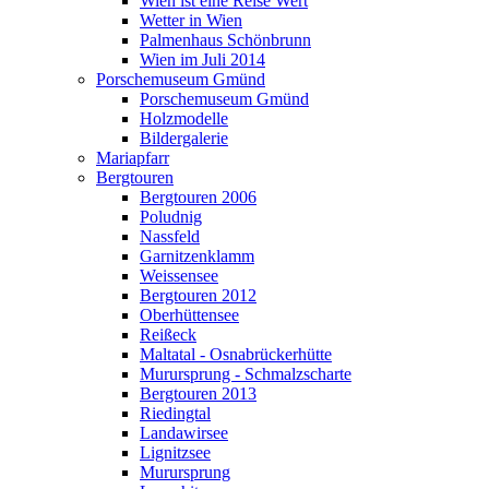
Wien ist eine Reise Wert
Wetter in Wien
Palmenhaus Schönbrunn
Wien im Juli 2014
Porschemuseum Gmünd
Porschemuseum Gmünd
Holzmodelle
Bildergalerie
Mariapfarr
Bergtouren
Bergtouren 2006
Poludnig
Nassfeld
Garnitzenklamm
Weissensee
Bergtouren 2012
Oberhüttensee
Reißeck
Maltatal - Osnabrückerhütte
Murursprung - Schmalzscharte
Bergtouren 2013
Riedingtal
Landawirsee
Lignitzsee
Murursprung