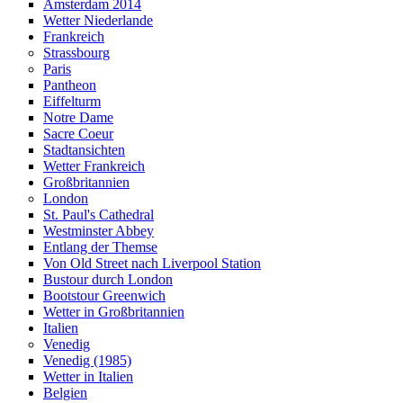
Amsterdam 2014
Wetter Niederlande
Frankreich
Strassbourg
Paris
Pantheon
Eiffelturm
Notre Dame
Sacre Coeur
Stadtansichten
Wetter Frankreich
Großbritannien
London
St. Paul's Cathedral
Westminster Abbey
Entlang der Themse
Von Old Street nach Liverpool Station
Bustour durch London
Bootstour Greenwich
Wetter in Großbritannien
Italien
Venedig
Venedig (1985)
Wetter in Italien
Belgien