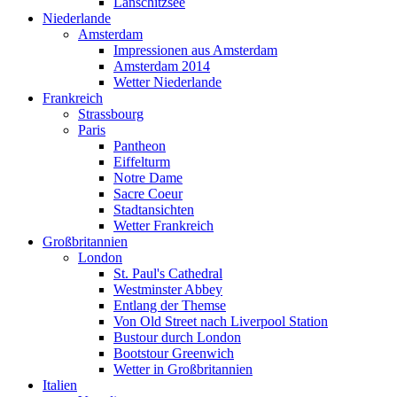
Lanschitzsee
Niederlande
Amsterdam
Impressionen aus Amsterdam
Amsterdam 2014
Wetter Niederlande
Frankreich
Strassbourg
Paris
Pantheon
Eiffelturm
Notre Dame
Sacre Coeur
Stadtansichten
Wetter Frankreich
Großbritannien
London
St. Paul's Cathedral
Westminster Abbey
Entlang der Themse
Von Old Street nach Liverpool Station
Bustour durch London
Bootstour Greenwich
Wetter in Großbritannien
Italien