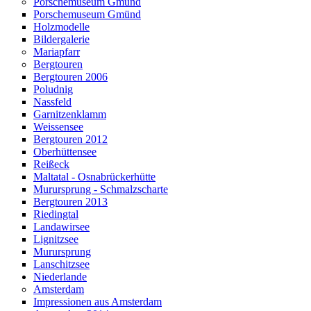
Porschemuseum Gmünd
Porschemuseum Gmünd
Holzmodelle
Bildergalerie
Mariapfarr
Bergtouren
Bergtouren 2006
Poludnig
Nassfeld
Garnitzenklamm
Weissensee
Bergtouren 2012
Oberhüttensee
Reißeck
Maltatal - Osnabrückerhütte
Murursprung - Schmalzscharte
Bergtouren 2013
Riedingtal
Landawirsee
Lignitzsee
Murursprung
Lanschitzsee
Niederlande
Amsterdam
Impressionen aus Amsterdam