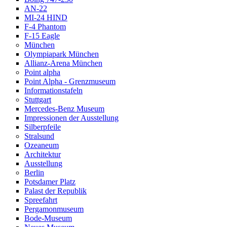
AN-22
MI-24 HIND
F-4 Phantom
F-15 Eagle
München
Olympiapark München
Allianz-Arena München
Point alpha
Point Alpha - Grenzmuseum
Informationstafeln
Stuttgart
Mercedes-Benz Museum
Impressionen der Ausstellung
Silberpfeile
Stralsund
Ozeaneum
Architektur
Ausstellung
Berlin
Potsdamer Platz
Palast der Republik
Spreefahrt
Pergamonmuseum
Bode-Museum