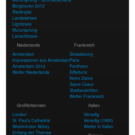
Bergtouren 2013
Riedingtal
Landawirsee
Lignitzsee
Murursprung
Lanschitzsee
Niederlande
Frankreich
Amsterdam
Strassbourg
Impressionen aus Amsterdam
Paris
Amsterdam 2014
Pantheon
Wetter Niederlande
Eiffelturm
Notre Dame
Sacre Coeur
Stadtansichten
Wetter Frankreich
Großbritannien
Italien
London
Venedig
St. Paul's Cathedral
Venedig (1985)
Westminster Abbey
Wetter in Italien
Entlang der Themse