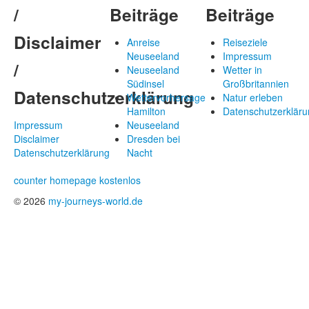
/
Beiträge
Beiträge
Disclaimer
Anreise
Reiseziele
Neuseeland
Impressum
/
Neuseeland
Wetter in
Südinsel
Großbritannien
Datenschutzerklärung
Wettervorhersage
Natur erleben
Hamilton
Datenschutzerkläru
Impressum
Neuseeland
Disclaimer
Dresden bei
Datenschutzerklärung
Nacht
counter homepage kostenlos
© 2026
my-journeys-world.de