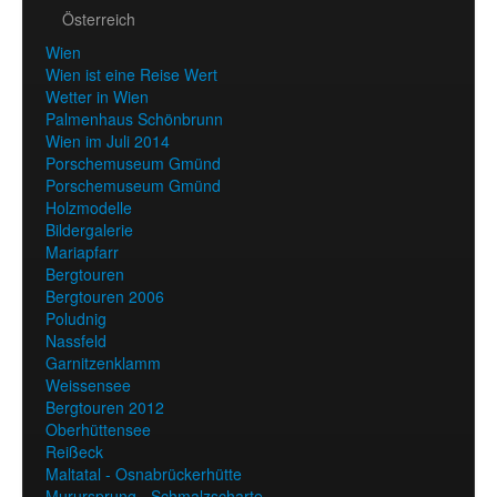
Österreich
Wien
Wien ist eine Reise Wert
Wetter in Wien
Palmenhaus Schönbrunn
Wien im Juli 2014
Porschemuseum Gmünd
Porschemuseum Gmünd
Holzmodelle
Bildergalerie
Mariapfarr
Bergtouren
Bergtouren 2006
Poludnig
Nassfeld
Garnitzenklamm
Weissensee
Bergtouren 2012
Oberhüttensee
Reißeck
Maltatal - Osnabrückerhütte
Murursprung - Schmalzscharte