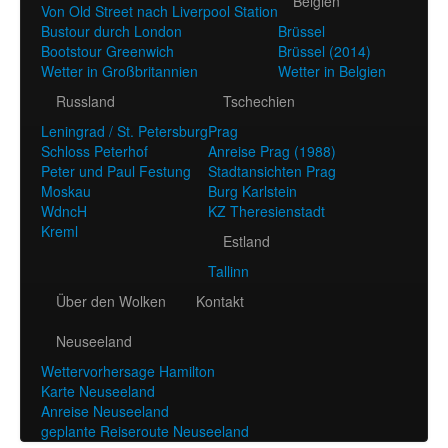
Belgien
Von Old Street nach Liverpool Station
Bustour durch London
Brüssel
Bootstour Greenwich
Brüssel (2014)
Wetter in Großbritannien
Wetter in Belgien
Russland
Tschechien
Leningrad / St. Petersburg
Prag
Schloss Peterhof
Anreise Prag (1988)
Peter und Paul Festung
Stadtansichten Prag
Moskau
Burg Karlstein
WdncH
KZ Theresienstadt
Kreml
Estland
Tallinn
Über den Wolken
Kontakt
Neuseeland
Wettervorhersage Hamilton
Karte Neuseeland
Anreise Neuseeland
geplante Reiseroute Neuseeland