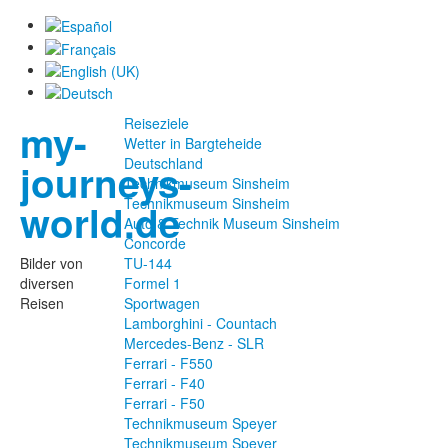
Reiseziele
my-
Wetter in Bargteheide
Deutschland
journeys-
Technikmuseum Sinsheim
Technikmuseum Sinsheim
world.de
Auto & Technik Museum Sinsheim
Concorde
Bilder von
TU-144
diversen
Formel 1
Reisen
Sportwagen
Lamborghini - Countach
Mercedes-Benz - SLR
Ferrari - F550
Ferrari - F40
Ferrari - F50
Technikmuseum Speyer
Technikmuseum Speyer