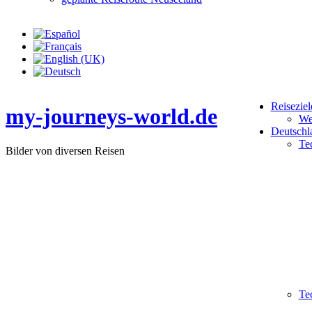
Reiseziel
my-journeys-world.de
We
Deutschl
Te
Bilder von diversen Reisen
Te