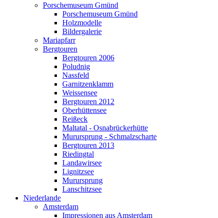
Porschemuseum Gmünd
Porschemuseum Gmünd
Holzmodelle
Bildergalerie
Mariapfarr
Bergtouren
Bergtouren 2006
Poludnig
Nassfeld
Garnitzenklamm
Weissensee
Bergtouren 2012
Oberhüttensee
Reißeck
Maltatal - Osnabrückerhütte
Murursprung - Schmalzscharte
Bergtouren 2013
Riedingtal
Landawirsee
Lignitzsee
Murursprung
Lanschitzsee
Niederlande
Amsterdam
Impressionen aus Amsterdam