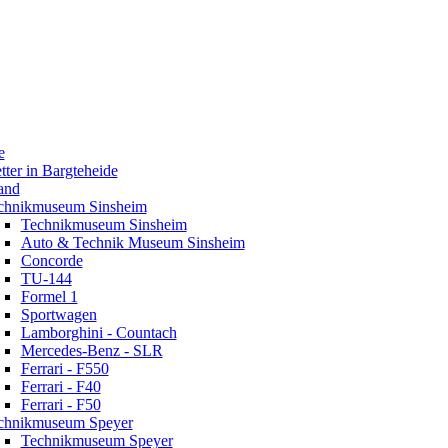
e
tter in Bargteheide
and
chnikmuseum Sinsheim
Technikmuseum Sinsheim
Auto & Technik Museum Sinsheim
Concorde
TU-144
Formel 1
Sportwagen
Lamborghini - Countach
Mercedes-Benz - SLR
Ferrari - F550
Ferrari - F40
Ferrari - F50
chnikmuseum Speyer
Technikmuseum Speyer