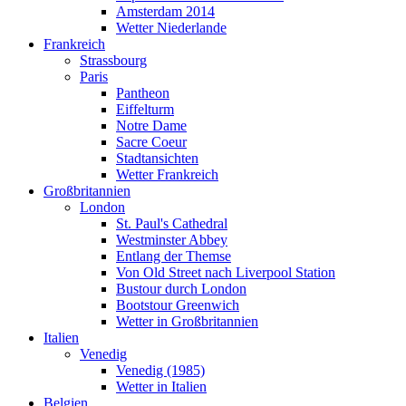
Amsterdam 2014
Wetter Niederlande
Frankreich
Strassbourg
Paris
Pantheon
Eiffelturm
Notre Dame
Sacre Coeur
Stadtansichten
Wetter Frankreich
Großbritannien
London
St. Paul's Cathedral
Westminster Abbey
Entlang der Themse
Von Old Street nach Liverpool Station
Bustour durch London
Bootstour Greenwich
Wetter in Großbritannien
Italien
Venedig
Venedig (1985)
Wetter in Italien
Belgien