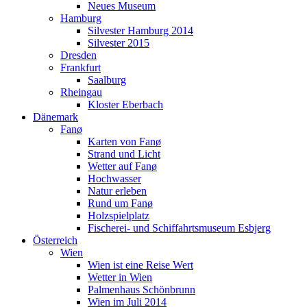
Neues Museum
Hamburg
Silvester Hamburg 2014
Silvester 2015
Dresden
Frankfurt
Saalburg
Rheingau
Kloster Eberbach
Dänemark
Fanø
Karten von Fanø
Strand und Licht
Wetter auf Fanø
Hochwasser
Natur erleben
Rund um Fanø
Holzspielplatz
Fischerei- und Schiffahrtsmuseum Esbjerg
Österreich
Wien
Wien ist eine Reise Wert
Wetter in Wien
Palmenhaus Schönbrunn
Wien im Juli 2014