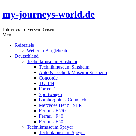
my-journeys-world.de
Bilder von diversen Reisen
Menu
Reiseziele
Wetter in Bargteheide
Deutschland
Technikmuseum Sinsheim
Technikmuseum Sinsheim
Auto & Technik Museum Sinsheim
Concorde
TU-144
Formel 1
Sportwagen
Lamborghini - Countach
Mercedes-Benz - SLR
Ferrari - F550
Ferrari - F40
Ferrari - F50
Technikmuseum Speyer
Technikmuseum Speyer