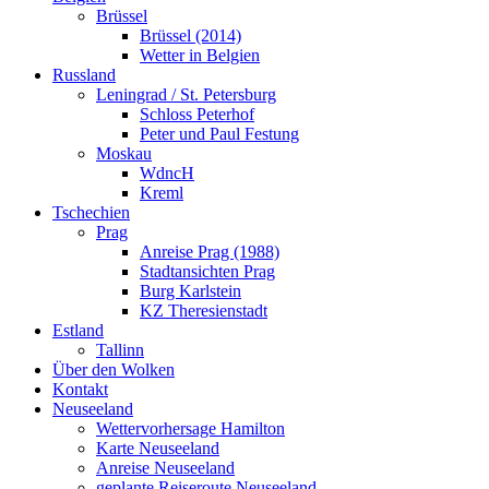
Brüssel
Brüssel (2014)
Wetter in Belgien
Russland
Leningrad / St. Petersburg
Schloss Peterhof
Peter und Paul Festung
Moskau
WdncH
Kreml
Tschechien
Prag
Anreise Prag (1988)
Stadtansichten Prag
Burg Karlstein
KZ Theresienstadt
Estland
Tallinn
Über den Wolken
Kontakt
Neuseeland
Wettervorhersage Hamilton
Karte Neuseeland
Anreise Neuseeland
geplante Reiseroute Neuseeland