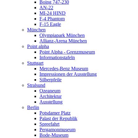
Boing 747-230
AN-22
MI-24 HIND
F-4 Phantom
F-15 Eagle
München
Olympiapark München
Allianz-Arena München
Point alpha
Point Alpha - Grenzmuseum
Informationstafeln
Stuttgart
Mercedes-Benz Museum
Impressionen der Ausstellung
Silberpfeile
Stralsund
Ozeaneum
Architektur
Ausstellung
Berlin
Potsdamer Platz
Palast der Republik
Spreefahrt
Pergamonmuseum
Bode-Museum