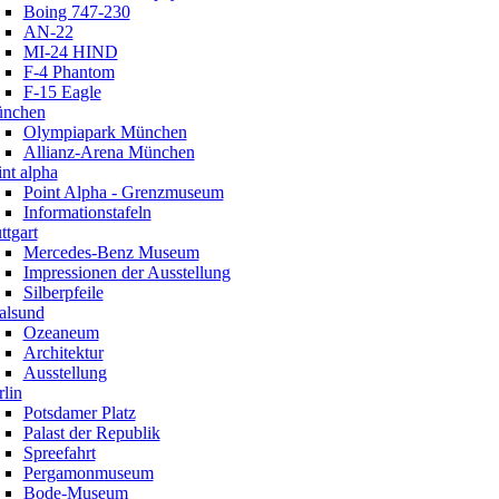
Boing 747-230
AN-22
MI-24 HIND
F-4 Phantom
F-15 Eagle
nchen
Olympiapark München
Allianz-Arena München
nt alpha
Point Alpha - Grenzmuseum
Informationstafeln
ttgart
Mercedes-Benz Museum
Impressionen der Ausstellung
Silberpfeile
ralsund
Ozeaneum
Architektur
Ausstellung
lin
Potsdamer Platz
Palast der Republik
Spreefahrt
Pergamonmuseum
Bode-Museum