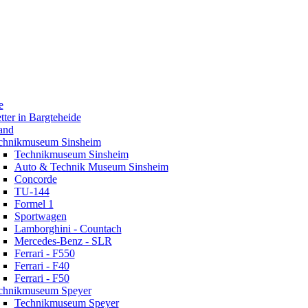
e
tter in Bargteheide
and
chnikmuseum Sinsheim
Technikmuseum Sinsheim
Auto & Technik Museum Sinsheim
Concorde
TU-144
Formel 1
Sportwagen
Lamborghini - Countach
Mercedes-Benz - SLR
Ferrari - F550
Ferrari - F40
Ferrari - F50
chnikmuseum Speyer
Technikmuseum Speyer