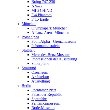
Boing 747-230
AN-22
MI-24 HIND
F-4 Phantom
F-15 Eagle
München
Olympiapark München
Allianz-Arena München
Point alpha
Point Alpha - Grenzmuseum
Informationstafeln
Stuttgart
Mercedes-Benz Museum
Impressionen der Ausstellung
Silberpfeile
Stralsund
Ozeaneum
Architektur
Ausstellung
Berlin
Potsdamer Platz
Palast der Republik
Spreefahrt
Pergamonmuseum
Bode-Museum