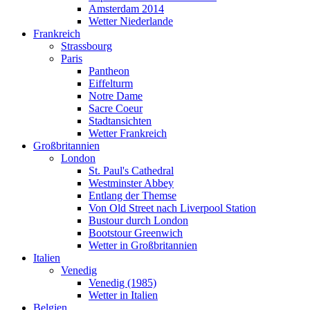
Amsterdam 2014
Wetter Niederlande
Frankreich
Strassbourg
Paris
Pantheon
Eiffelturm
Notre Dame
Sacre Coeur
Stadtansichten
Wetter Frankreich
Großbritannien
London
St. Paul's Cathedral
Westminster Abbey
Entlang der Themse
Von Old Street nach Liverpool Station
Bustour durch London
Bootstour Greenwich
Wetter in Großbritannien
Italien
Venedig
Venedig (1985)
Wetter in Italien
Belgien