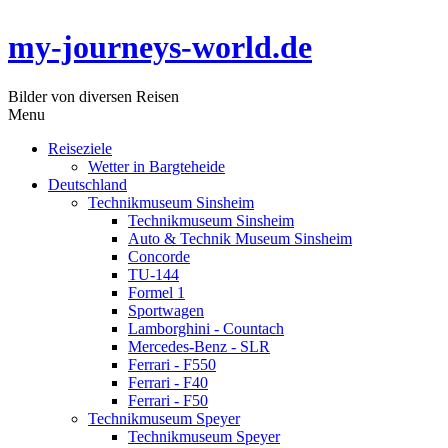
my-journeys-world.de
Bilder von diversen Reisen
Menu
Reiseziele
Wetter in Bargteheide
Deutschland
Technikmuseum Sinsheim
Technikmuseum Sinsheim
Auto & Technik Museum Sinsheim
Concorde
TU-144
Formel 1
Sportwagen
Lamborghini - Countach
Mercedes-Benz - SLR
Ferrari - F550
Ferrari - F40
Ferrari - F50
Technikmuseum Speyer
Technikmuseum Speyer