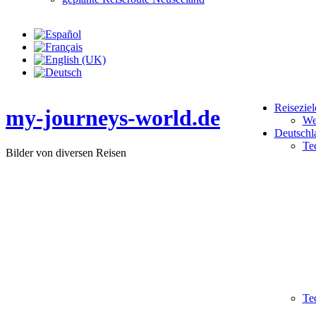
Reiseziel
my-journeys-world.de
We
Deutschl
Te
Bilder von diversen Reisen
Te