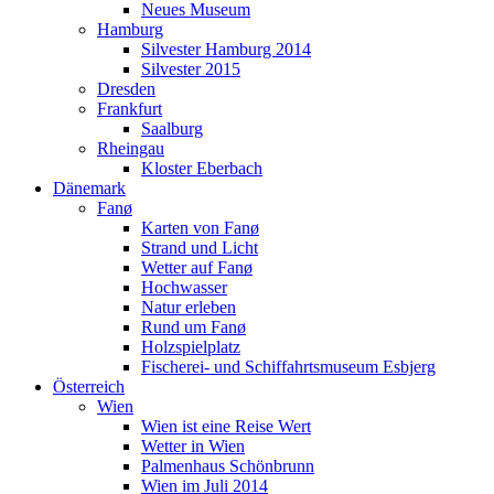
Neues Museum
Hamburg
Silvester Hamburg 2014
Silvester 2015
Dresden
Frankfurt
Saalburg
Rheingau
Kloster Eberbach
Dänemark
Fanø
Karten von Fanø
Strand und Licht
Wetter auf Fanø
Hochwasser
Natur erleben
Rund um Fanø
Holzspielplatz
Fischerei- und Schiffahrtsmuseum Esbjerg
Österreich
Wien
Wien ist eine Reise Wert
Wetter in Wien
Palmenhaus Schönbrunn
Wien im Juli 2014