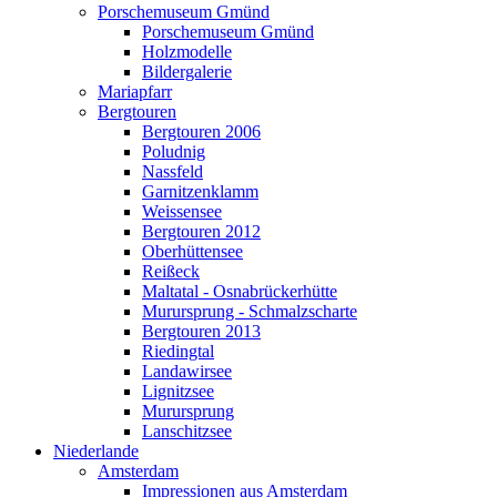
Porschemuseum Gmünd
Porschemuseum Gmünd
Holzmodelle
Bildergalerie
Mariapfarr
Bergtouren
Bergtouren 2006
Poludnig
Nassfeld
Garnitzenklamm
Weissensee
Bergtouren 2012
Oberhüttensee
Reißeck
Maltatal - Osnabrückerhütte
Murursprung - Schmalzscharte
Bergtouren 2013
Riedingtal
Landawirsee
Lignitzsee
Murursprung
Lanschitzsee
Niederlande
Amsterdam
Impressionen aus Amsterdam