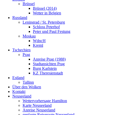
Brüssel
Brüssel (2014)
Wetter in Belgien
Russland
Leningrad / St. Petersburg
Schloss Peterhof
Peter und Paul Festung
Moskau
WdncH
Kreml
Tschechien
Prag
Anreise Prag (1988)
Stadtansichten Prag
Burg Karlstein
KZ Theresienstadt
Estland
Tallinn
Über den Wolken
Kontakt
Neuseeland
Wettervorhersage Hamilton
Karte Neuseeland
Anreise Neuseeland
geplante Reiseroute Neuseeland