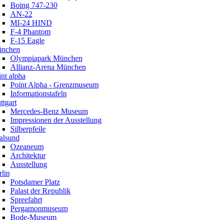
Boing 747-230
AN-22
MI-24 HIND
F-4 Phantom
F-15 Eagle
nchen
Olympiapark München
Allianz-Arena München
nt alpha
Point Alpha - Grenzmuseum
Informationstafeln
ttgart
Mercedes-Benz Museum
Impressionen der Ausstellung
Silberpfeile
ralsund
Ozeaneum
Architektur
Ausstellung
lin
Potsdamer Platz
Palast der Republik
Spreefahrt
Pergamonmuseum
Bode-Museum