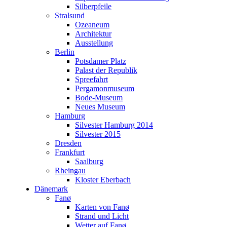
Hamburg
Silberpfeile
Silvester Hamburg 2014
Stralsund
Silvester 2015
Ozeaneum
Dresden
Architektur
Frankfurt
Ausstellung
Saalburg
Berlin
Rheingau
Potsdamer Platz
Kloster Eberbach
Palast der Republik
Dänemark
Spreefahrt
Fanø
Pergamonmuseum
Karten von Fanø
Bode-Museum
Strand und Licht
Neues Museum
Wetter auf Fanø
Hamburg
Hochwasser
Silvester Hamburg 2014
Natur erleben
Silvester 2015
Rund um Fanø
Dresden
Holzspielplatz
Frankfurt
Fischerei- und Schiffahrtsmuseum Esbjerg
Saalburg
Österreich
Rheingau
Wien
Kloster Eberbach
Wien ist eine Reise Wert
Dänemark
Wetter in Wien
Fanø
Palmenhaus Schönbrunn
Karten von Fanø
Wien im Juli 2014
Strand und Licht
Porschemuseum Gmünd
Wetter auf Fanø