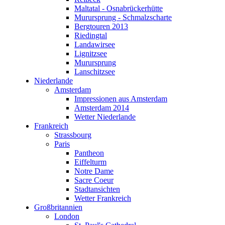
Wetter Niederlande
Maltatal - Osnabrückerhütte
Frankreich
Murursprung - Schmalzscharte
Strassbourg
Bergtouren 2013
Paris
Riedingtal
Pantheon
Landawirsee
Eiffelturm
Lignitzsee
Notre Dame
Murursprung
Sacre Coeur
Lanschitzsee
Stadtansichten
Niederlande
Wetter Frankreich
Amsterdam
Großbritannien
Impressionen aus Amsterdam
London
Amsterdam 2014
St. Paul's Cathedral
Wetter Niederlande
Westminster Abbey
Frankreich
Entlang der Themse
Strassbourg
Von Old Street nach Liverpool Station
Paris
Bustour durch London
Pantheon
Bootstour Greenwich
Eiffelturm
Wetter in Großbritannien
Notre Dame
Italien
Sacre Coeur
Venedig
Stadtansichten
Venedig (1985)
Wetter Frankreich
Wetter in Italien
Großbritannien
Belgien
London
Brüssel