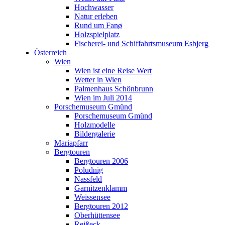
Porschemuseum Gmünd
Hochwasser
Holzmodelle
Natur erleben
Bildergalerie
Rund um Fanø
Mariapfarr
Holzspielplatz
Bergtouren
Fischerei- und Schiffahrtsmuseum Esbjerg
Bergtouren 2006
Österreich
Poludnig
Wien
Nassfeld
Wien ist eine Reise Wert
Garnitzenklamm
Wetter in Wien
Weissensee
Palmenhaus Schönbrunn
Bergtouren 2012
Wien im Juli 2014
Oberhüttensee
Porschemuseum Gmünd
Reißeck
Porschemuseum Gmünd
Maltatal - Osnabrückerhütte
Holzmodelle
Murursprung - Schmalzscharte
Bildergalerie
Bergtouren 2013
Mariapfarr
Riedingtal
Bergtouren
Landawirsee
Bergtouren 2006
Lignitzsee
Poludnig
Murursprung
Nassfeld
Lanschitzsee
Garnitzenklamm
Niederlande
Weissensee
Amsterdam
Bergtouren 2012
Impressionen aus Amsterdam
Oberhüttensee
Amsterdam 2014
Reißeck