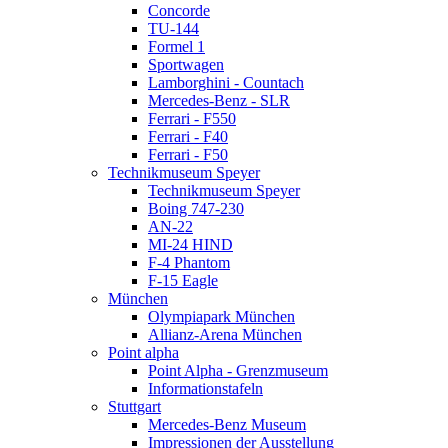
AN-22
Concorde
MI-24 HIND
TU-144
F-4 Phantom
Formel 1
F-15 Eagle
Sportwagen
München
Lamborghini - Countach
Olympiapark München
Mercedes-Benz - SLR
Allianz-Arena München
Ferrari - F550
Point alpha
Ferrari - F40
Point Alpha - Grenzmuseum
Ferrari - F50
Informationstafeln
Technikmuseum Speyer
Stuttgart
Technikmuseum Speyer
Mercedes-Benz Museum
Boing 747-230
Impressionen der Ausstellung
AN-22
Silberpfeile
MI-24 HIND
Stralsund
F-4 Phantom
Ozeaneum
F-15 Eagle
Architektur
München
Ausstellung
Olympiapark München
Berlin
Allianz-Arena München
Potsdamer Platz
Point alpha
Palast der Republik
Point Alpha - Grenzmuseum
Spreefahrt
Informationstafeln
Pergamonmuseum
Stuttgart
Bode-Museum
Mercedes-Benz Museum
Neues Museum
Impressionen der Ausstellung