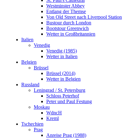
St. Paul's Cathedral
Brüssel (2014)
Westminster Abbey
Wetter in Belgien
Entlang der Themse
Russland
Von Old Street nach Liverpool Station
Leningrad / St. Petersburg
Bustour durch London
Schloss Peterhof
Bootstour Greenwich
Peter und Paul Festung
Wetter in Großbritannien
Moskau
Italien
WdncH
Venedig
Kreml
Venedig (1985)
Tschechien
Wetter in Italien
Prag
Belgien
Anreise Prag (1988)
Brüssel
Stadtansichten Prag
Brüssel (2014)
Burg Karlstein
Wetter in Belgien
KZ Theresienstadt
Russland
Estland
Leningrad / St. Petersburg
Tallinn
Schloss Peterhof
Über den Wolken
Peter und Paul Festung
Kontakt
Moskau
Neuseeland
WdncH
Wettervorhersage Hamilton
Kreml
Karte Neuseeland
Tschechien
Anreise Neuseeland
Prag
geplante Reiseroute Neuseeland
Anreise Prag (1988)