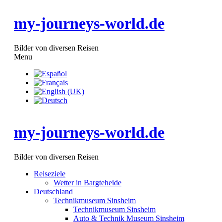
my-journeys-world.de
Bilder von diversen Reisen
Menu
Reiseziele
Wetter in Bargteheide
Deutschland
Technikmuseum Sinsheim
Technikmuseum Sinsheim
Auto & Technik Museum Sinsheim
Concorde
my-journeys-world.de
TU-144
Formel 1
Sportwagen
Lamborghini - Countach
Bilder von diversen Reisen
Mercedes-Benz - SLR
Ferrari - F550
Reiseziele
Ferrari - F40
Wetter in Bargteheide
Ferrari - F50
Deutschland
Technikmuseum Speyer
Technikmuseum Sinsheim
Technikmuseum Speyer
Technikmuseum Sinsheim
Boing 747-230
Auto & Technik Museum Sinsheim