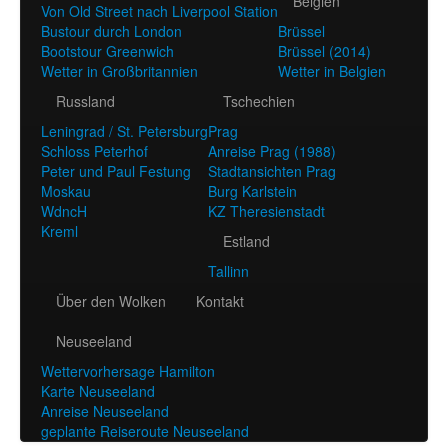
Belgien
Von Old Street nach Liverpool Station
Bustour durch London
Brüssel
Bootstour Greenwich
Brüssel (2014)
Wetter in Großbritannien
Wetter in Belgien
Russland
Tschechien
Leningrad / St. Petersburg
Prag
Schloss Peterhof
Anreise Prag (1988)
Peter und Paul Festung
Stadtansichten Prag
Moskau
Burg Karlstein
WdncH
KZ Theresienstadt
Kreml
Estland
Tallinn
Über den Wolken
Kontakt
Neuseeland
Wettervorhersage Hamilton
Karte Neuseeland
Anreise Neuseeland
geplante Reiseroute Neuseeland