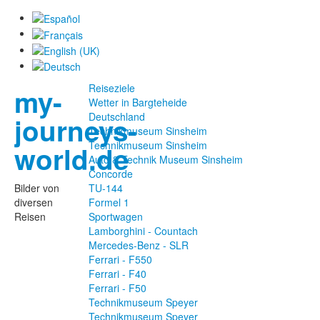
Reiseziele
my-
Wetter in Bargteheide
Deutschland
journeys-
Technikmuseum Sinsheim
Technikmuseum Sinsheim
world.de
Auto & Technik Museum Sinsheim
Concorde
Bilder von
TU-144
diversen
Formel 1
Reisen
Sportwagen
Lamborghini - Countach
Mercedes-Benz - SLR
Ferrari - F550
Ferrari - F40
Ferrari - F50
Technikmuseum Speyer
Technikmuseum Speyer