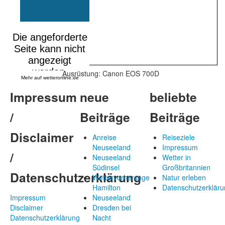
Ausrüstung: Canon EOS 700D
Mehr auf
wetteronline.de
Impressum
neue
beliebte
/
Beiträge
Beiträge
Disclaimer
Anreise
Reiseziele
Neuseeland
Impressum
/
Neuseeland
Wetter in
Südinsel
Großbritannien
Datenschutzerklärung
Wettervorhersage
Natur erleben
Hamilton
Datenschutzerkläru
Impressum
Neuseeland
Disclaimer
Dresden bei
Datenschutzerklärung
Nacht