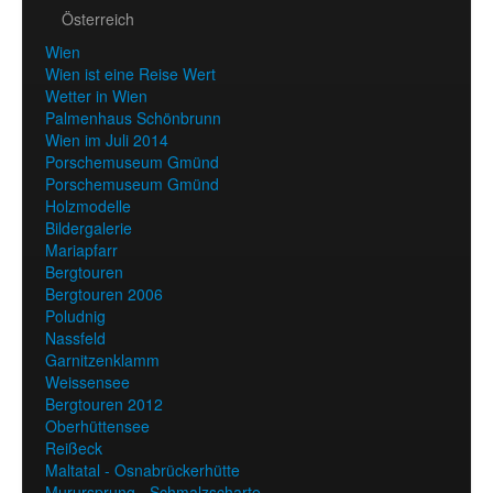
Österreich
Wien
Wien ist eine Reise Wert
Wetter in Wien
Palmenhaus Schönbrunn
Wien im Juli 2014
Porschemuseum Gmünd
Porschemuseum Gmünd
Holzmodelle
Bildergalerie
Mariapfarr
Bergtouren
Bergtouren 2006
Poludnig
Nassfeld
Garnitzenklamm
Weissensee
Bergtouren 2012
Oberhüttensee
Reißeck
Maltatal - Osnabrückerhütte
Murursprung - Schmalzscharte