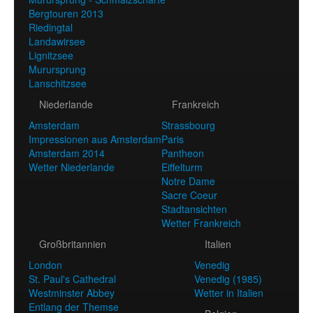
Bergtouren 2013
Riedingtal
Landawirsee
Lignitzsee
Murursprung
Lanschitzsee
Niederlande
Frankreich
Amsterdam
Strassbourg
Impressionen aus Amsterdam
Paris
Amsterdam 2014
Pantheon
Wetter Niederlande
Eiffelturm
Notre Dame
Sacre Coeur
Stadtansichten
Wetter Frankreich
Großbritannien
Italien
London
Venedig
St. Paul's Cathedral
Venedig (1985)
Westminster Abbey
Wetter in Italien
Entlang der Themse